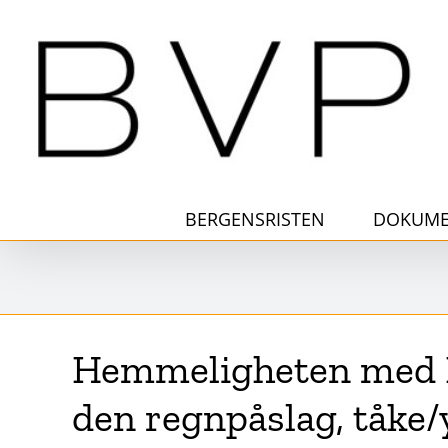
Skip
to
content
BERGENSRISTEN
DOKUME
Hemmeligheten med Be
den regnpåslag, tåke/y