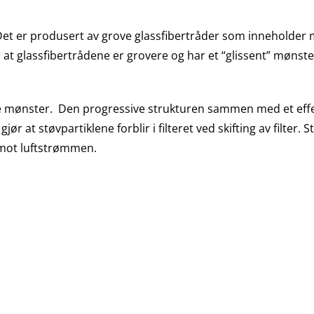
et er produsert av grove glassfibertråder som inneholder m
at glassfibertrådene er grovere og har et “glissent” mønster 
tere mønster. Den progressive strukturen sammen med et effek
 at støvpartiklene forblir i filteret ved skifting av filter. S
 mot luftstrømmen.